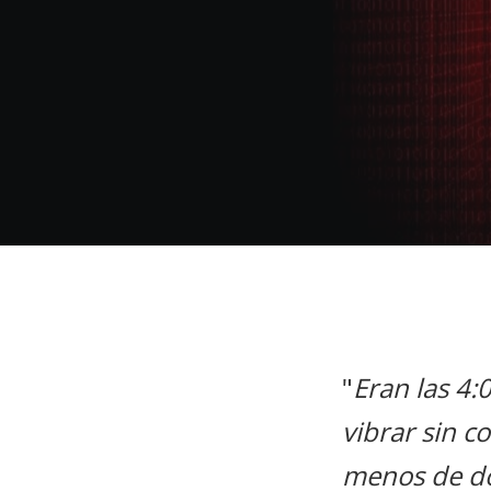
"
Eran las 4:
vibrar sin c
menos de dos