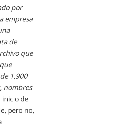
ado por
la empresa
una
nta de
archivo que
 que
 de 1,900
s, nombres
 inicio de
e, pero no,
a