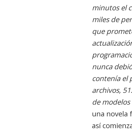
minutos el 
miles de pe
que promete
actualizació
programación
nunca debió
contenía el 
archivos, 5
de modelos 
una novela f
así comienz