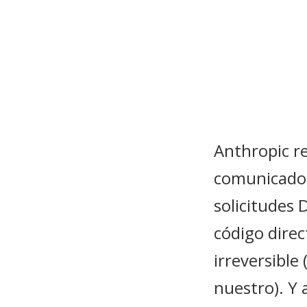
Anthropic re
comunicado 
solicitudes 
código dire
irreversibl
nuestro). Y 