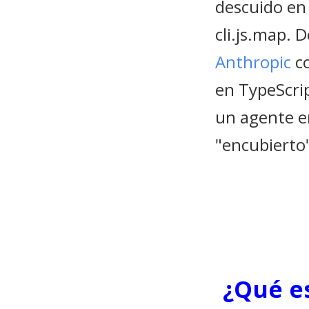
descuido en
cli.js.map. 
Anthropic
co
en TypeScri
un agente e
"encubierto"
¿Qué e