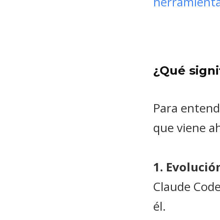
herramienta
¿Qué signif
Para entende
que viene a
1. Evolució
Claude Code,
él.