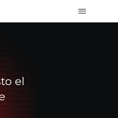
to el
e