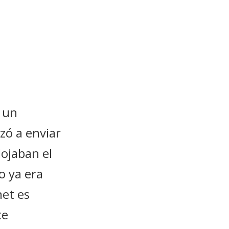
ó un
ó a enviar
lojaban el
o ya era
et es
te