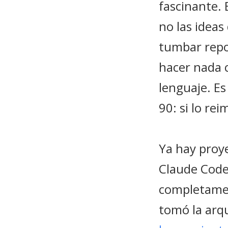
fascinante. 
no las ideas
tumbar repos
hacer nada 
lenguaje. Es
90: si lo re
Ya hay proye
Claude Code 
completamen
tomó la arq