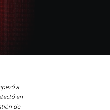
mpezó a
etectó en
stión de