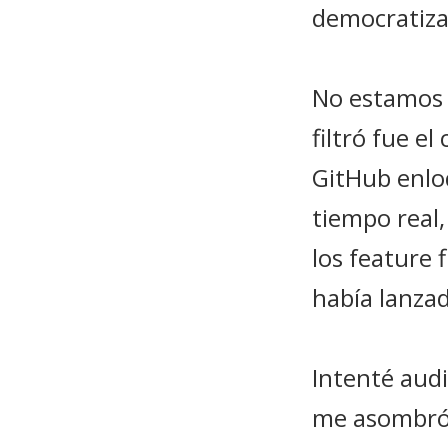
democratizac
No estamos 
filtró fue e
GitHub enlo
tiempo real,
los feature 
había lanza
Intenté audi
me asombró l