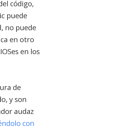
del código,
pic puede
l, no puede
ca en otro
BIOSes en los
tura de
do, y son
ador audaz
iéndolo con