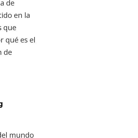
a de
ido en la
s que
r qué es el
n de
g
n del mundo