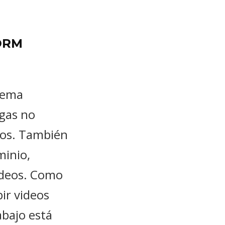
 DRM
tema
gas no
ctos. También
minio,
ideos. Como
ir videos
abajo está