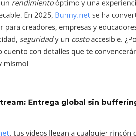
 un
rendimiento
óptimo y una experienci
ecable. En 2025,
Bunny.net
se ha convert
der para creadores, empresas y educadore
cidad,
seguridad
y un
costo
accesible. ¿Po
o cuento con detalles que te convencerá
y mismo!
tream: Entrega global sin bufferin
net
, tus videos llegan a cualquier rincó