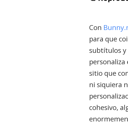
Con
Bunny.
para que coi
subtítulos y
personaliza
sitio que c
ni siquiera 
personalizac
cohesivo, al
enormemen