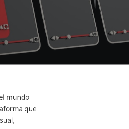
del mundo
taforma que
sual,