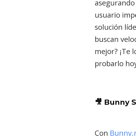
asegurando
usuario imp
solución lí
buscan velo
mejor? ¡Te l
probarlo ho
🎥 Bunny S
Con
Bunny.