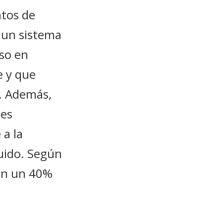
ntos de
a un sistema
uso en
e y que
s. Además,
les
 a la
luido. Según
 en un 40%