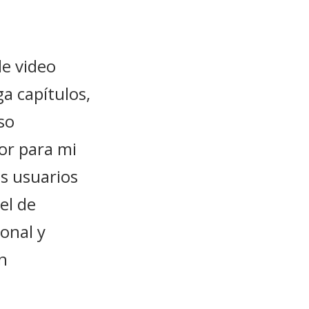
de video
a capítulos,
so
or para mi
s usuarios
el de
onal y
n