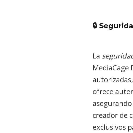
🔒 Seguri
La
segurida
MediaCage D
autorizadas,
ofrece auten
asegurando 
creador de c
exclusivos p