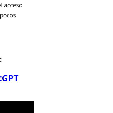
l acceso
 pocos
:
tGPT